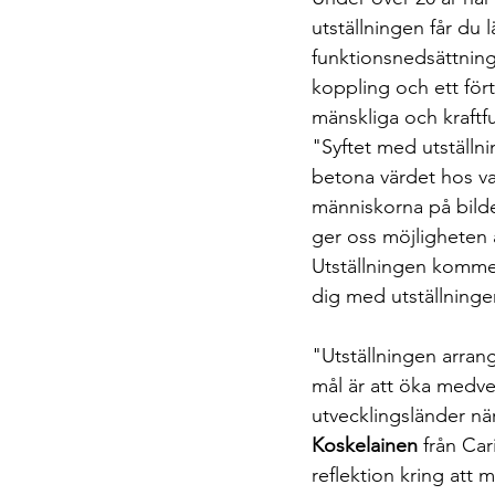
utställningen får du
funktionsnedsättning
koppling och ett fört
mänskliga och kraftfu
"Syftet med utställn
betona värdet hos va
människorna på bilde
ger oss möjligheten 
Utställningen kommer
dig med utställninge
"Utställningen arrang
mål är att öka medv
utvecklingsländer nä
Koskelainen
 från Car
reflektion kring att