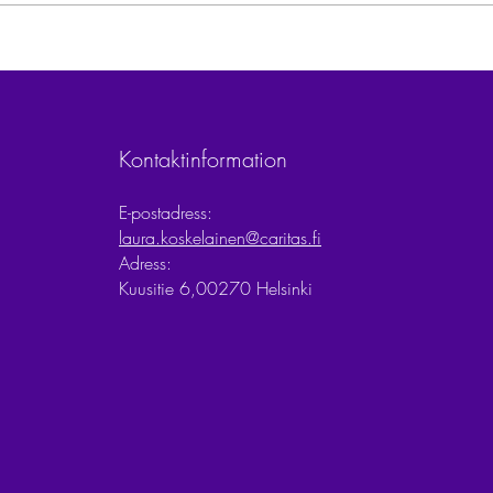
Kontaktinformation
E-postadress:
laura.koskelainen@caritas.fi
Adress:
Kuusitie 6,
00270 Helsinki