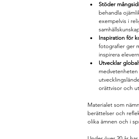
Stöder mångsidi
behandla ojämli
exempelvis i rel
samhällskunskap
Inspiration för 
fotografier ger 
inspirera elevern
Utvecklar globa
medvetenheten o
utvecklingsländer
orättvisor och 
Materialet som nämns
berättelser och refle
olika ämnen och i sp
Under över 20 år har