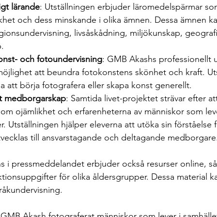
gt lärande
: Utställningen erbjuder läromedelspärmar som
khet och dess minskande i olika ämnen. Dessa ämnen k
igionsundervisning, livsåskådning, miljökunskap, geograf
.
konst- och fotoundervisning
: GMB Akashs professionellt u
möjlighet att beundra fotokonstens skönhet och kraft. Ut
a att börja fotografera eller skapa konst generellt.
lt medborgarskap
: Samtida livet-projektet strävar efter at
m ojämlikhet och erfarenheterna av människor som leve
. Utställningen hjälper eleverna att utöka sin förståelse 
utvecklas till ansvarstagande och deltagande medborgare
 i pressmeddelandet erbjuder också resurser online, så
ktionsuppgifter för olika åldersgrupper. Dessa material k
råkundervisning.
 GMB Akash fotograferat människor som lever i samhällets