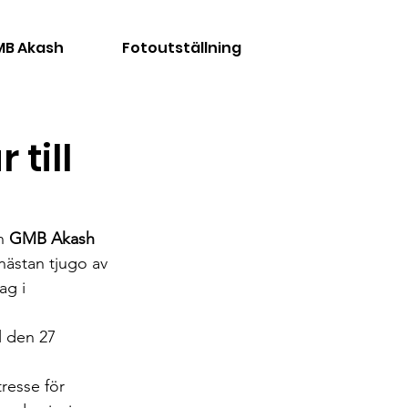
B Akash
Fotoutställning
till
n 
GMB Akash
nästan tjugo av 
ag i 
l den 27 
resse för 