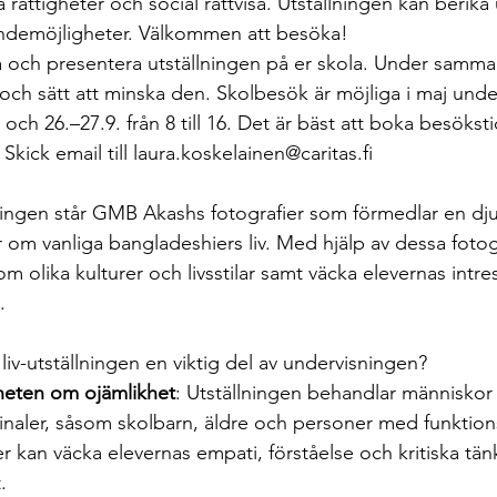
 rättigheter och social rättvisa. Utställningen kan berik
andemöjligheter. Välkommen att besöka!
ch presentera utställningen på er skola. Under samma l
 och sätt att minska den. Skolbesök är möjliga i maj und
. och 26.–27.9. från 8 till 16. Det är bäst att boka besök
Skick email till 
laura.koskelainen@caritas.fi
lningen står GMB Akashs fotografier som förmedlar en dju
r om vanliga bangladeshiers liv. Med hjälp av dessa fotogr
 olika kulturer och livsstilar samt väcka elevernas intres
.
a liv-utställningen en viktig del av undervisningen?
eten om ojämlikhet
: Utställningen behandlar människor
inaler, såsom skolbarn, äldre och personer med funktion
ier kan väcka elevernas empati, förståelse och kritiska tä
.