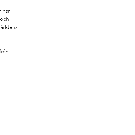
 har 
 och 
ärldens 
från 