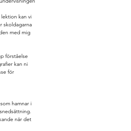
a undervisningen 
ektion kan vi 
er skoldagarna 
stiden med mig 
p förståelse 
afier kan ni 
se för 
 som hamnar i 
snedsättning. 
nkande när det 