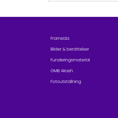
Mitt jämlika liv – GMB
Akashs utställning tar
vardagen i Bangladesh
till Jakobstad
Framsida
Bilder & berättelser
Funderingsmaterial
GMB Akash
Fotoutställning