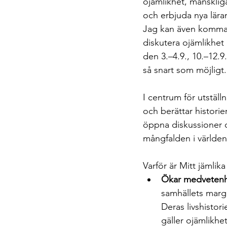
ojämlikhet, mänskliga
och erbjuda nya lär
Jag kan även komma o
diskutera ojämlikhet
den 3.–4.9., 10.–12.9
så snart som möjligt. 
I centrum för utstäl
och berättar historie
öppna diskussioner om
mångfalden i världen
Varför är Mitt jämlik
Ökar medvetenh
samhällets marg
Deras livshistor
gäller ojämlikhet