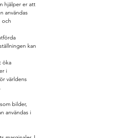
 hjälper er att 
an användas 
i och 
tförda 
ställningen kan 
t öka 
r i 
för världens 
.
som bilder, 
an användas i 
 marginaler. I 