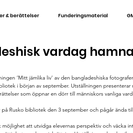
der & berättelser
Funderingsmaterial
GM
eshisk vardag hamnar 
ingen ’Mitt jämlika liv’ av den bangladeshiska fotografe
bliotek i början av september. Utställningen presenterar 
ättelser som öppnar en dörr till människors vanliga vard
 på Rusko bibliotek den 3 september och pågår ända til
 möjlighet att utvidga elevernas perspektiv och väcka int