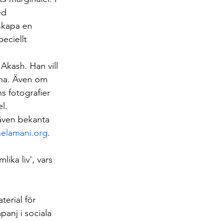
ed 
skapa en 
eciellt 
Akash. Han vill 
rna. Även om 
s fotografier 
l.
även bekanta 
elamani.org
.
ika liv', vars 
 
erial för 
anj i sociala 