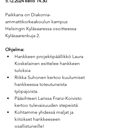
5.12.2024 kello 14.30
.
Paikkana on Diakonia-
ammattikorkeakoulun kampus 
Helsingin Kyläsaaressa osoitteessa 
Kyläsaarenkuja 2.
Ohjelma:
Hankkeen projektipäällikkö Laura 
Koskelainen esittelee hankkeen 
tuloksia
Riikka Suhonen kertoo kuulumiset 
hankkeessa toteutuneista 
työpajoista.
Pääsihteeri Larissa Franz-Koivisto 
kertoo tulevaisuuden stepeistä
Kohtamme yhdessä maljat ja 
kiitokset hankkeeseen 
osallistuneille!