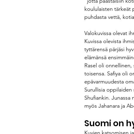
”jotta päästäisiin koti
koululaisten tärkeät 
puhdasta vettä, kotia
Valokuvissa olevat ih
Kuvissa olevista ihmis
tyttärensä pärjäsi hyv
elämänsä ensimmäinen 
Rasel oli onnellinen, s
toisensa. Safiya oli o
epävarmuudesta omaa
Surullisia oppilaiden 
Shufiankin. Junassa m
myös Jahanara ja Abd
Suomi on h
Kuvien katsomisen ja