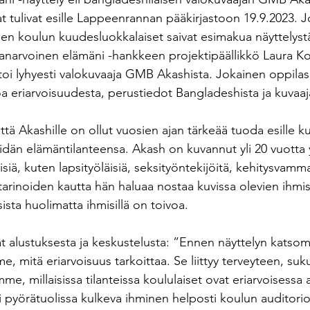
rinat tulivat esille Lappeenrannan pääkirjastoon 19.9.2023. 
sen koulun kuudesluokkalaiset saivat esimakua näyttelystä
narvoinen elämäni -hankkeen projektipäällikkö Laura Ko
kertoi lyhyesti valokuvaaja GMB Akashista. Jokainen oppilas
toa eriarvoisuudesta, perustiedot Bangladeshista ja kuvaaj
ttä Akashille on ollut vuosien ajan tärkeää tuoda esille ku
eidän elämäntilanteensa. Akash on kuvannut yli 20 vuotta 
siä, kuten lapsityöläisiä, seksityöntekijöitä, kehitysvammai
tarinoiden kautta hän haluaa nostaa kuvissa olevien ihmisa
sista huolimatta ihmisillä on toivoa.
 alustuksesta ja keskustelusta: ”Ennen näyttelyn katsomi
, mitä eriarvoisuus tarkoittaa. Se liittyy terveyteen, su
me, millaisissa tilanteissa koululaiset ovat eriarvoisessa
 pyörätuolissa kulkeva ihminen helposti koulun auditori