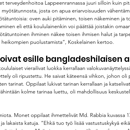
et terveydenhoitoa Lappeenrannassa juuri silloin kuin pitä
myötätunnosta, josta on apua eriarvoisuuden vähentämi
ötätuntoisia: oven auki pitäminen, toisen näkeminen ja t
minen eli että koululainenkin voi päättää joistakin omaa
 Myötätuntoinen ihminen näkee toisen ihmisen halut ja tarpe
heikompien puolustamista”, Koskelainen kertoo.
oivat esille bangladeshilaisen a
ululaiset vierailivat luokka kerrallaan valokuvanäyttelyss
yttely oli ripustettu. He saivat käteensä vihkon, johon oli 
en tarinat. Oppilaat lukivat tarinan kerrallaan ja katseliva
vähintään kolme tarinaa luettu, oli mahdollisuus keskustell
miota. Monet oppilaat ihmettelivät Md. Rabbia kuvassa 17,
ja lakaista katuja. ”Ehkä tuo työ lisää vastustuskykyä eikä 