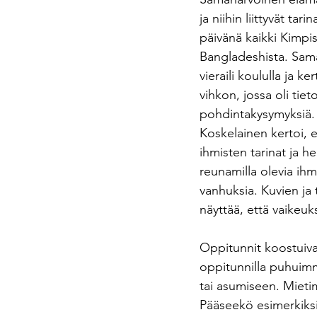
ja niihin liittyvät ta
päivänä kaikki Kimpi
Bangladeshista. Sama
vieraili koululla ja 
vihkon, jossa oli tie
pohdintakysymyksiä.
Koskelainen kertoi, e
ihmisten tarinat ja h
reunamilla olevia ihmi
vanhuksia. Kuvien ja 
näyttää, että vaikeuk
Oppitunnit koostuivat
oppitunnilla puhuimme
tai asumiseen. Mietim
Pääseekö esimerkiksi