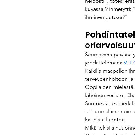
helposti”, totesi er
kuvassa 9 ihmetytti: ”
ihminen putoaa?”
Pohdintateh
eriarvoisuu
Seuraavana päivänä y
johdattelemana 
9–12
Kaikilla maapallon ih
terveydenhoitoon ja 
Oppilaiden mielestä k
läheinen vesistö, Dha
Suomesta, esimerkiks
tai suomalainen uima
kaunista luontoa.
Mikä tekisi sinut onn