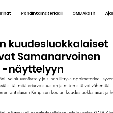
arinat
Pohdintamateriaali
GMB Akash
Aja
n kuudesluokkalaiset
ivat Samanarvoinen
 -näyttelyyn
 -valokuvanäyttely ja siihen liittyvä oppimateriaali syve
iä siitä, mitä eriarvoisuus on ja miten sitä voi vähentää.
ppeenrantalaisen Kimpisen koulun kuudesluokkalaiset ja h
i -näyttely eli bangladeshilaisen valokuvaajan GMB Aka