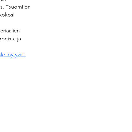
s. ”Suomi on 
kokosi 
eriaalien 
peista ja 
Ne löytyvät 