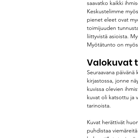
saavatko kaikki ihmis
Keskustelimme myös 
pienet eleet ovat my
toimijuuden tunnusta
liittyvistä asioista.
Myötätunto on myös 
Valokuvat t
Seuraavana päivänä ko
kirjastossa, jonne nä
kuvissa olevien ihmist
kuvat oli katsottu ja 
tarinoista. 
Kuvat herättivät huo
puhdistaa viemäreitä 