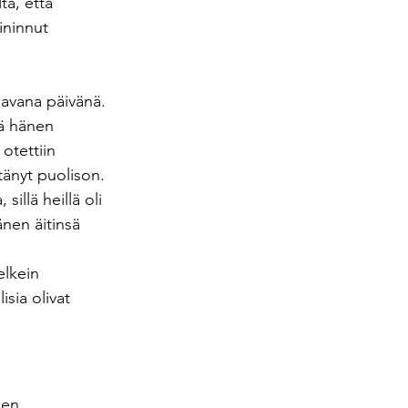
tä, että 
ininnut 
aavana päivänä. 
lä hänen 
otettiin 
tänyt puolison. 
sillä heillä oli 
änen äitinsä 
elkein 
sia olivat 
den 