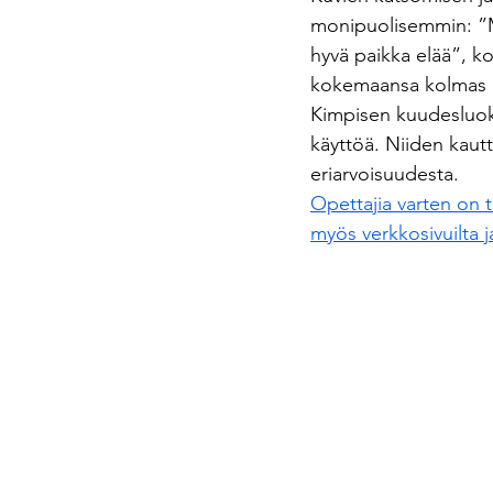
monipuolisemmin: ”M
hyvä paikka elää”, ko
kokemaansa kolmas 
Kimpisen kuudesluokka
käyttöä. Niiden kautt
eriarvoisuudesta.
Opettajia varten on t
myös verkkosivuilta j