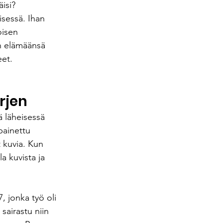
isi?
sessä. Ihan 
oisen 
n elämäänsä 
et. 
rjen
ä läheisessä 
painettu 
t kuvia. Kun 
a kuvista ja 
 jonka työ oli 
sairastu niin 