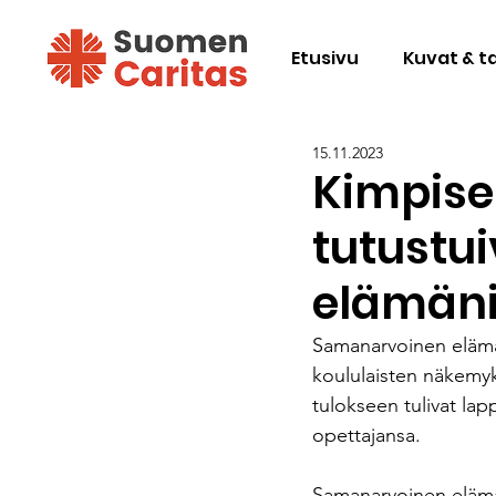
Etusivu
Kuvat & t
15.11.2023
Kimpise
tutustu
elämäni
Samanarvoinen elämäni
koululaisten näkemyks
tulokseen tulivat la
opettajansa.
Samanarvoinen elämän