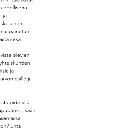
Jo edellisenä 
 ja 
skelainen 
 sai painetun 
asta sekä 
vissa olevien 
yhteiskuntien 
sia ja 
rvon esille ja 
sta pidetyllä 
kupuoleen, ikään 
 asemassa. 
oon? Entä 