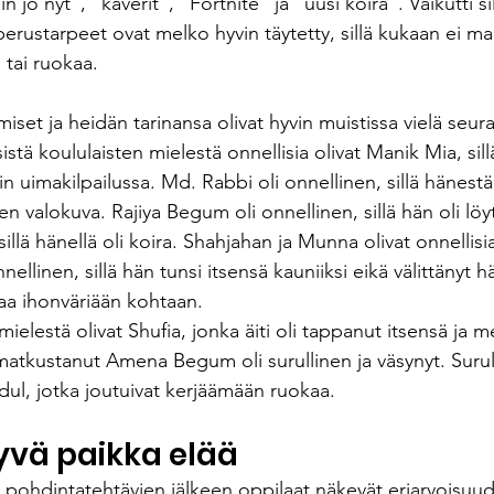
in jo nyt”, ”kaverit”, ”Fortnite” ja ”uusi koira”. Vaikutti sil
perustarpeet ovat melko hyvin täytetty, sillä kukaan ei ma
 tai ruokaa.
miset ja heidän tarinansa olivat hyvin muistissa vielä seur
istä koululaisten mielestä onnellisia olivat Manik Mia, sil
in uimakilpailussa. Md. Rabbi oli onnellinen, sillä hänestä 
valokuva. Rajiya Begum oli onnellinen, sillä hän oli löy
illä hänellä oli koira. Shahjahan ja Munna olivat onnellisia, 
nnellinen, sillä hän tunsi itsensä kauniiksi eikä välittänyt h
 ihonväriään kohtaan. 
mielestä olivat Shufia, jonka äiti oli tappanut itsensä ja m
atkustanut Amena Begum oli surullinen ja väsynyt. Surulli
ul, jotka joutuivat kerjäämään ruokaa.
yvä paikka elää
 pohdintatehtävien jälkeen oppilaat näkevät eriarvoisuu