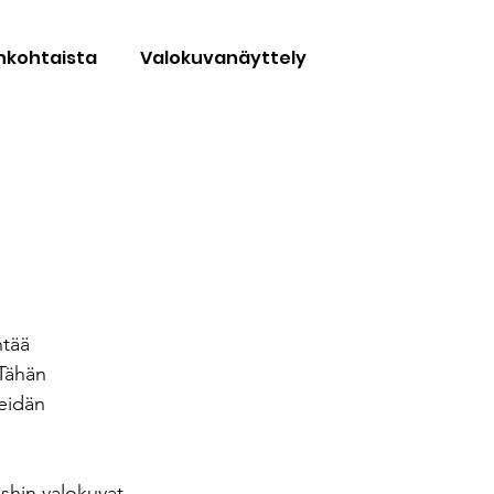
nkohtaista
Valokuvanäyttely
ntää 
 Tähän 
eidän 
shin valokuvat 