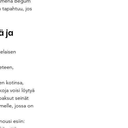
a Amena Begum 
n tapahtuu, jos 
 ja 
elaisen 
eteen, 
en kotinsa, 
oja voisi löytyä 
paksut seinät 
melle, jossa on 
nousi esiin: 