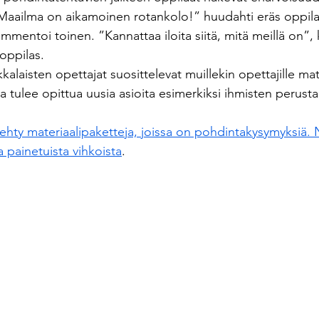
aailma on aikamoinen rotankolo!” huudahti eräs oppila
mmentoi toinen. ”Kannattaa iloita siitä, mitä meillä on”, 
oppilas.
laisten opettajat suosittelevat muillekin opettajille mat
a tulee opittua uusia asioita esimerkiksi ihmisten perustar
ehty materiaalipaketteja, joissa on pohdintakysymyksiä. 
a painetuista vihkoista
.