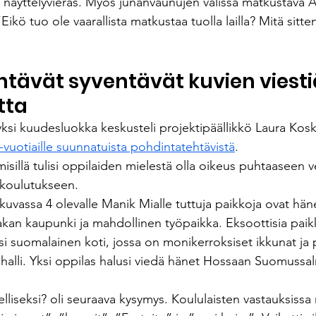
äs näyttelyvieras. Myös junanvaunujen välissä matkustav
Eikö tuo ole vaarallista matkustaa tuolla lailla? Mitä sitte
tävät syventävät kuvien viestiä
tta
ksi kuudesluokka keskusteli projektipäällikkö Laura Kosk
-vuotiaille suunnatuista pohdintatehtävistä
.
misillä tulisi oppilaiden mielestä olla oikeus puhtaaseen v
koulutukseen. 
uvassa 4 olevalle Manik Mialle tuttuja paikkoja ovat hän
kan kaupunki ja mahdollinen työpaikka. Eksoottisia paikk
i suomalainen koti, jossa on monikerroksiset ikkunat ja 
halli. Yksi oppilas halusi viedä hänet Hossaan Suomussal
elliseksi? oli seuraava kysymys. Koululaisten vastauksissa 