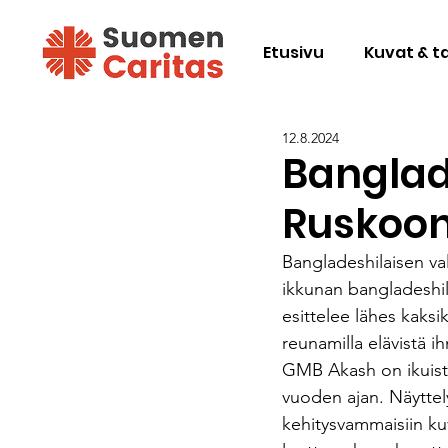
Etusivu
Kuvat & t
12.8.2024
Banglad
Ruskoon
Bangladeshilaisen va
ikkunan bangladeshil
esittelee lähes kaksi
reunamilla elävistä i
GMB Akash on ikuista
vuoden ajan. Näyttely
kehitysvammaisiin kuv