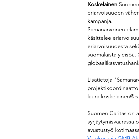
Koskelainen
 Suomen 
eriarvoisuuden vähen
kampanja.
Samanarvoinen elämän
käsittelee eriarvoisu
eriarvoisuudesta sek
suomalaista yleisöä. 
globaalikasvatushan
Lisätietoja "Samanar
projektikoordinaatto
laura.koskelainen@car
Suomen Caritas on av
syrjäytymisvaarassa 
avustustyö kotimaass
Valokuvaaja GMB Aka