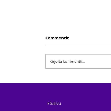
Kommentit
Kirjoita kommentti...
Samanarvoinen elämäni
näyttely kosketti vuonna
2024
Etusivu