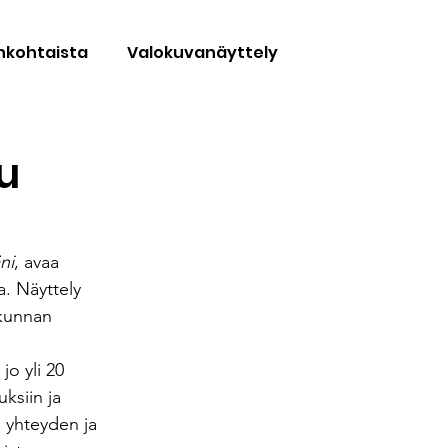
nkohtaista
Valokuvanäyttely
u
ni
, avaa 
. Näyttely 
skunnan 
o yli 20 
ksiin ja 
n yhteyden ja 