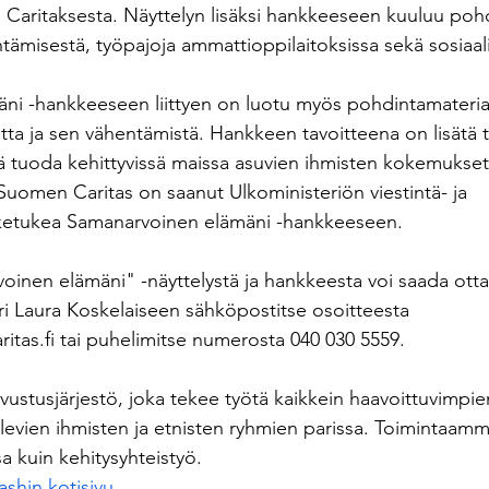
Caritaksesta. Näyttelyn lisäksi hankkeeseen kuuluu pohd
tämisestä, työpajoja ammattioppilaitoksissa sekä sosiaa
i -hankkeeseen liittyen on luotu myös pohdintamateriaa
utta ja sen vähentämistä. Hankkeen tavoitteena on lisätä t
ä tuoda kehittyvissä maissa asuvien ihmisten kokemukse
Suomen Caritas on saanut Ulkoministeriön viestintä- ja 
ketukea Samanarvoinen elämäni -hankkeeseen.
voinen elämäni" -näyttelystä ja hankkeesta voi saada otta
ri Laura Koskelaiseen sähköpostitse osoitteesta 
itas.fi
 tai puhelimitse numerosta 040 030 5559.
ustusjärjestö, joka tekee työtä kaikkein haavoittuvimpien
olevien ihmisten ja etnisten ryhmien parissa. Toimintaamm
a kuin kehitysyhteistyö.
shin kotisivu