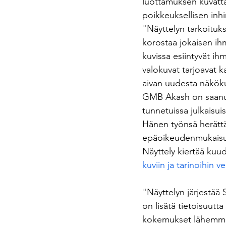
luottamuksen kuvatta
poikkeuksellisen inhim
"Näyttelyn tarkoituks
korostaa jokaisen ihm
kuvissa esiintyvät ih
valokuvat tarjoavat 
aivan uudesta näkök
GMB Akash on saanut y
tunnetuissa julkaisu
Hänen työnsä herättä
epäoikeudenmukaisu
Näyttely kiertää kuu
kuviin ja tarinoihin v
"Näyttelyn järjestää
on lisätä tietoisuutt
kokemukset lähemmäks