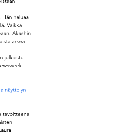
istaan 
o. Hän haluaa 
lä. Vaikka 
oaan. Akashin 
aista arkea 
 julkaistu 
 Newsweek. 
a näyttelyn 
 tavoitteena 
isten 
Laura 