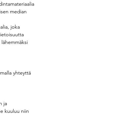
intamateriaalia 
lisen median 
lia, joka 
ietoisuutta 
t lähemmäksi 
malla yhteyttä 
 ja 
e kuuluu niin 