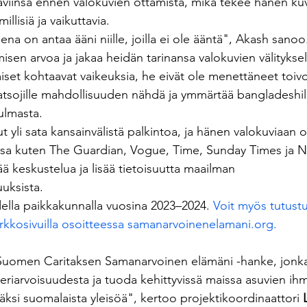
viinsa ennen valokuvien ottamista, mikä tekee hänen kuv
illisiä ja vaikuttavia.
ena on antaa ääni niille, joilla ei ole ääntä", Akash sano
isen arvoa ja jakaa heidän tarinansa valokuvien välityksel
miset kohtaavat vaikeuksia, he eivät ole menettäneet toiv
katsojille mahdollisuuden nähdä ja ymmärtää bangladeshil
ulmasta.
li sata kansainvälistä palkintoa, ja hänen valokuviaan on
issa kuten The Guardian, Vogue, Time, Sunday Times ja
ä keskustelua ja lisää tietoisuutta maailman 
uksista.
della paikkakunnalla vuosina 2023–2024. 
Voit myös tutustu
erkkosivuilla osoitteessa 
samanarvoinenelamani.org
.
 Suomen Caritaksen Samanarvoinen elämäni -hanke, jonka
a eriarvoisuudesta ja tuoda kehittyvissä maissa asuvien ihm
i suomalaista yleisöä", kertoo projektikoordinaattori 