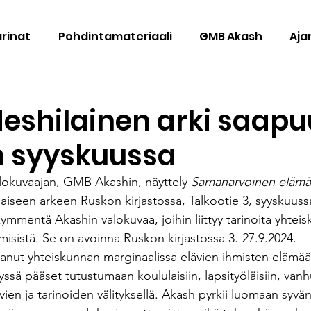
arinat
Pohdintamateriaali
GMB Akash
Aja
eshilainen arki saapu
 syyskuussa
lokuvaajan, GMB Akashin, näyttely 
Samanarvoinen elämä
aiseen arkeen Ruskon kirjastossa, Talkootie 3, syyskuussa
kymmentä Akashin valokuvaa, joihin liittyy tarinoita yhtei
hmisistä. Se on avoinna Ruskon kirjastossa 3.-27.9.2024.
nut yhteiskunnan marginaalissa elävien ihmisten elämää j
ssä pääset tutustumaan koululaisiin, lapsityöläisiin, vanhu
ien ja tarinoiden välityksellä. Akash pyrkii luomaan syvä