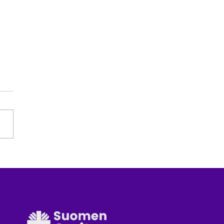
vetuloa
anarvoinen elämäni
nkkeen
tösseminaariin