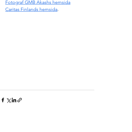
Fotograf GMB Akashs hemsida
Caritas Finlands hemsida
.
Visa alla
Senaste inlägg