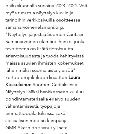
paikkakunnalla vuosina 2023–2024. Voit 
myös tutustua näyttelyn kuviin ja 
tarinoihin verkkosivuilla osoitteessa 
samanarvoinenelamani.org.
"Näyttelyn järjestää Suomen Caritasin 
Samanarvoinen elämäni -hanke, jonka 
tavoitteena on lisätä tietoisuutta 
eriarvoisuudesta ja tuoda kehittyvissä 
maissa asuvien ihmisten kokemukset 
lähemmäksi suomalaista yleisöä", 
kertoo projektikoordinaattori 
Laura 
Koskelainen 
Suomen Caritaksesta. 
Näyttelyn lisäksi hankkeeseen kuuluu 
pohdintamateriaalia eriarvoisuuden 
vähentämisestä, työpajoja 
ammattioppilaitoksissa sekä 
sosiaalisen median kampanja.
GMB Akash on saanut yli sata 