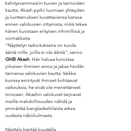
kehitysvammaisiin kuvien ja tarinoiden 
kautta. Akash pyrkii luomaan yhteyden 
ja luottamuksen kuvattaviensa kanssa 
ennen valokuvien ottamista, mikä tekee 
hänen kuvistaan erityisen inhimillisiä ja 
voimakkaita.
"Näyttelyn tarkoituksena on tuoda 
ääntä niille, joilla ei ole ääntä", sanoo 
GMB Akash
. Hän haluaa korostaa 
jokaisen ihmisen arvoa ja jakaa heidän 
tarinansa valokuvien kautta. Vaikka 
kuvissa esiintyvät ihmiset kohtaavat 
vaikeuksia, he eivät ole menettäneet 
toivoaan. Akashin valokuvat tarjoavat 
meille mahdollisuuden nähdä ja 
ymmärtää bangladeshilaista arkea 
uudesta näkökulmasta.
Näyttely kiertää kuudella 