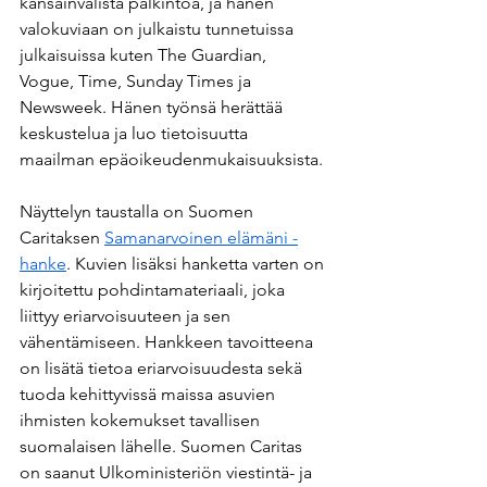
kansainvälistä palkintoa, ja hänen 
valokuviaan on julkaistu tunnetuissa 
julkaisuissa kuten The Guardian, 
Vogue, Time, Sunday Times ja 
Newsweek. Hänen työnsä herättää 
keskustelua ja luo tietoisuutta 
maailman epäoikeudenmukaisuuksista.
Näyttelyn taustalla on Suomen 
Caritaksen 
Samanarvoinen elämäni -
hanke
. Kuvien lisäksi hanketta varten on 
kirjoitettu pohdintamateriaali, joka 
liittyy eriarvoisuuteen ja sen 
vähentämiseen. Hankkeen tavoitteena 
on lisätä tietoa eriarvoisuudesta sekä 
tuoda kehittyvissä maissa asuvien 
ihmisten kokemukset tavallisen 
suomalaisen lähelle. Suomen Caritas 
on saanut Ulkoministeriön viestintä- ja 