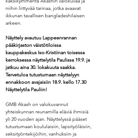
kaksikymmentä Akashin valokuvaa ja 
niihin liittyvää tarinaa, jotka avaavat 
ikkunan tavallisen bangladeshilaisen 
arkeen. 
Näyttely avautuu Lappeenrannan 
pääkirjaston väistötiloissa 
kauppakeskus Iso-Kristiinan toisessa 
kerroksessa näyttelytila Paulissa 19.9. ja 
jatkuu aina 30. lokakuuta saakka. 
Tervetuloa tutustumaan näyttelyyn 
ennakkoon avajaisiin 18.9. kello 17.30 
Näyttelytila Pauliin! 
GMB Akash on valokuvannut 
yhteiskunnan reunamilla eläviä ihmisiä 
yli 20 vuoden ajan. Näyttelyssä pääset 
tutustumaan koululaisiin, lapsityöläisiin, 
seksityöntekijöihin, vanhuksiin ja 