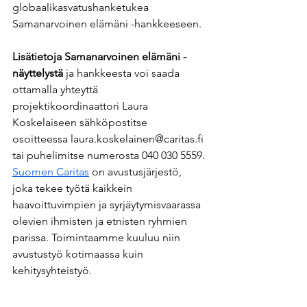
globaalikasvatushanketukea 
Samanarvoinen elämäni -hankkeeseen.
Lisätietoja Samanarvoinen elämäni -
näyttelystä
 ja hankkeesta voi saada 
ottamalla yhteyttä 
projektikoordinaattori Laura 
Koskelaiseen sähköpostitse 
osoitteessa laura.koskelainen@caritas.fi 
tai puhelimitse numerosta 040 030 5559.
Suomen Caritas
 on avustusjärjestö, 
joka tekee työtä kaikkein 
haavoittuvimpien ja syrjäytymisvaarassa 
olevien ihmisten ja etnisten ryhmien 
parissa. Toimintaamme kuuluu niin 
avustustyö kotimaassa kuin 
kehitysyhteistyö.